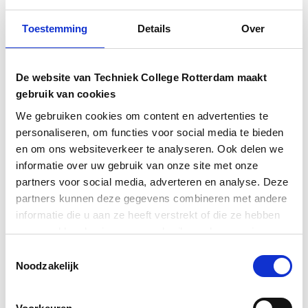
van TCR en nu werkzaam bij EduvolutionX. Hij deelde zijn
Toestemming
Details
Over
persoonlijke ervaringen, inclusief de uitdagingen tijdens zijn
opleiding. Zijn advies aan de studenten: ‘’blijf in jezelf geloven
en zet door om je doelen te bereiken’’.
De website van Techniek College Rotterdam maakt
gebruik van cookies
De ochtend eindigde met een interactieve workshop.
Studenten kropen in de huid van een netwerkbeheerder die
We gebruiken cookies om content en advertenties te
de melding kreeg: “De wifi werkt te traag.” In groepjes
personaliseren, om functies voor social media te bieden
bedachten ze slimme vragen om de oorzaak van het probleem
en om ons websiteverkeer te analyseren. Ook delen we
te achterhalen.
informatie over uw gebruik van onze site met onze
partners voor social media, adverteren en analyse. Deze
De reacties waren enthousiast. Eén student verwoordde het
partners kunnen deze gegevens combineren met andere
treffend:
informatie die u aan ze heeft verstrekt of die ze hebben
“Dit was een superleuke ochtend. Nu weet ik zeker dat ik op
verzameld op basis van uw gebruik van hun services.
de juiste opleiding zit. Ik wilde graag iets doen met ICT en
Toestemmingsselectie
techniek.”
Noodzakelijk