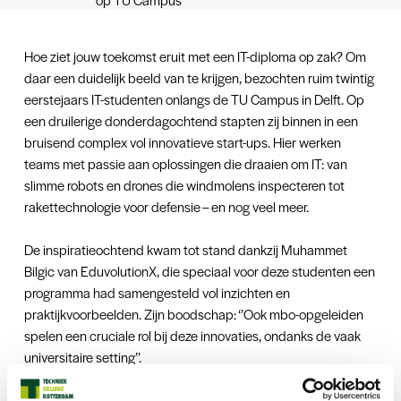
Hoe ziet jouw toekomst eruit met een IT-diploma op zak? Om
daar een duidelijk beeld van te krijgen, bezochten ruim twintig
eerstejaars IT-studenten onlangs de TU Campus in Delft. Op
een druilerige donderdagochtend stapten zij binnen in een
bruisend complex vol innovatieve start-ups. Hier werken
teams met passie aan oplossingen die draaien om IT: van
slimme robots en drones die windmolens inspecteren tot
rakettechnologie voor defensie – en nog veel meer.
De inspiratieochtend kwam tot stand dankzij Muhammet
Bilgic van EduvolutionX, die speciaal voor deze studenten een
programma had samengesteld vol inzichten en
praktijkvoorbeelden. Zijn boodschap: ‘’Ook mbo-opgeleiden
spelen een cruciale rol bij deze innovaties, ondanks de vaak
universitaire setting’’.
Een bijzonder moment was het verhaal van Joël, oud-student