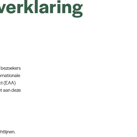
verklaring
e bezoekers
ernationale
ct (EAA)
et aan deze
htlijnen.