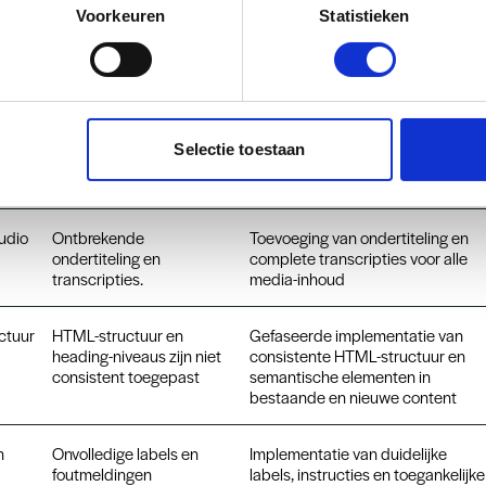
tekst en achtergrond
voldoen aan de minimale
Voorkeuren
Statistieken
voldoet niet overal aan de
contrastvereisten van 4.5:1 voor
WCAG-richtlijnen (1.4.3)
normale tekst en 3:1 voor grote
tekst.
gen
Inconsistente of
Audit en verbetering van alle alt-
ontbrekende alternatieve
tekstbeschrijvingen
Selectie toestaan
tekst bij informatieve
afbeeldingen
udio
Ontbrekende
Toevoeging van ondertiteling en
ondertiteling en
complete transcripties voor alle
transcripties.
media-inhoud
ctuur
HTML-structuur en
Gefaseerde implementatie van
heading-niveaus zijn niet
consistente HTML-structuur en
consistent toegepast
semantische elementen in
bestaande en nieuwe content
n
Onvolledige labels en
Implementatie van duidelijke
foutmeldingen
labels, instructies en toegankelijke