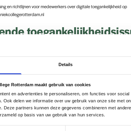
ning en richtlijnen voor medewerkers over digitale toegankelijkheid op
niekcollegerotterdam.nl
ende toegankelijkheidsis
en dat bepaalde onderdelen van onze website nog niet volledig voldoe
kheidsrichtlijnen. Hieronder vindt u een overzicht van bekende issues 
erbeteringen
Details
Geïdentificeerd probleem
Geplande actie
llege Rotterdam maakt gebruik van cookies
ent en advertenties te personaliseren, om functies voor social
Ontbreken van
Implementatie van toegankelijke
. Ook delen we informatie over uw gebruik van onze site met on
en
gestructureerde tags en
PDFstandaarden en conversie
e. Deze partners kunnen deze gegevens combineren met andere i
alternatieve tekst
naar HTML waar mogelijk
erzameld op basis van uw gebruik van hun services.
asten
Het kleurcontrast tussen
Kleurcontrasten aanpassen om te