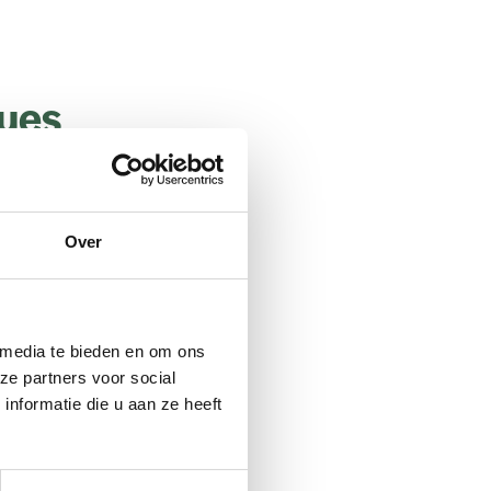
sues
n aan de
en onze
Over
Tijdslijn
 media te bieden en om ons
Q3
ze partners voor social
nformatie die u aan ze heeft
Q3