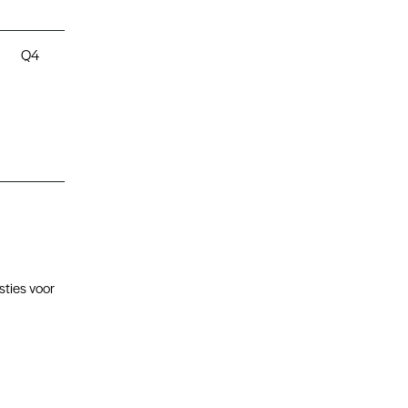
Q4
sties voor