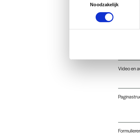
Noodzakelijk
Afbeeldin
Video en a
Paginastru
Formuliere