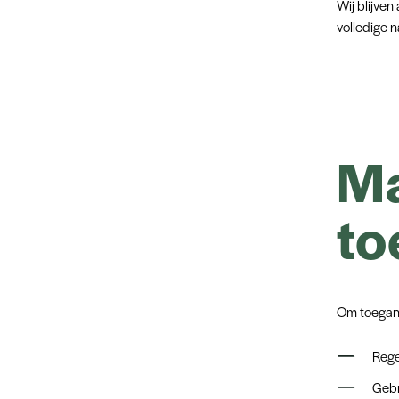
Wij blijven
volledige n
Ma
to
Om toegank
Rege
Gebr