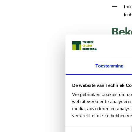
Trai
Tech
Bek
Wij erkenn
toegankelij
geplande v
Toestemming
Onderdeel
De website van Techniek Co
We gebruiken cookies om cont
PDF
websiteverkeer te analyseren
document
media, adverteren en analys
verstrekt of die ze hebben v
Kleurcontr
Toestemmingsselectie