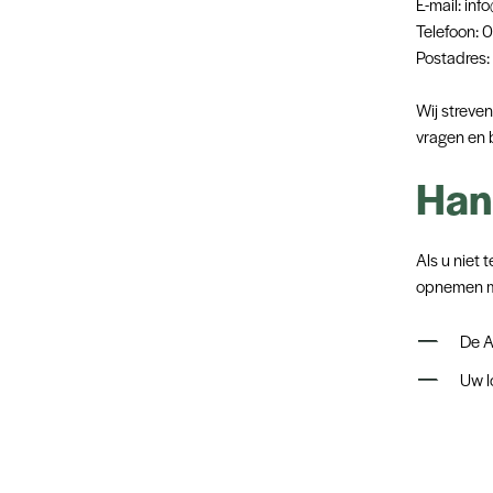
E-mail: inf
Telefoon: 
Postadres
Wij streve
vragen en 
Han
Als u niet 
opnemen m
De A
Uw 