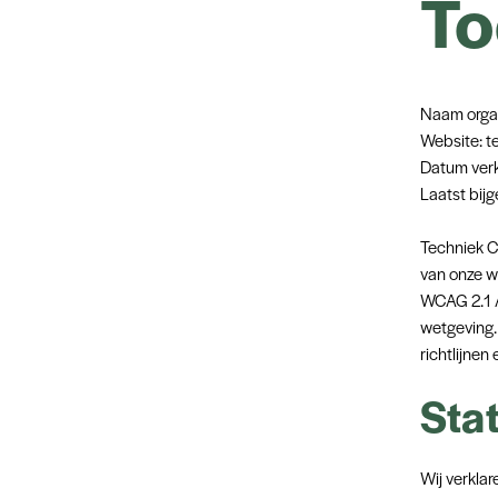
To
Naam organ
Website: t
Datum verk
Laatst bij
Techniek C
van onze we
WCAG 2.1 A
wetgeving.
richtlijne
Sta
Wij verklar