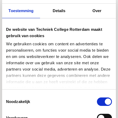
link (PDF) vind je o.a. informatie over het salaris,
baankans en hoeveel mensen gaan doorstuderen na
Toestemming
Details
Over
deze opleiding. Deze cijfers zijn van Regio Rijnmond.
De website van Techniek College Rotterdam maakt
Bekijk meer cijfers
gebruik van cookies
We gebruiken cookies om content en advertenties te
personaliseren, om functies voor social media te bieden
en om ons websiteverkeer te analyseren. Ook delen we
Check dit verhaal
informatie over uw gebruik van onze site met onze
partners voor social media, adverteren en analyse. Deze
partners kunnen deze gegevens combineren met andere
Student Richard vertelt over zijn stage als timmerman.
informatie die u aan ze heeft verstrekt of die ze hebben
verzameld op basis van uw gebruik van hun services.
Toestemmingsselectie
Noodzakelijk
Voorkeuren