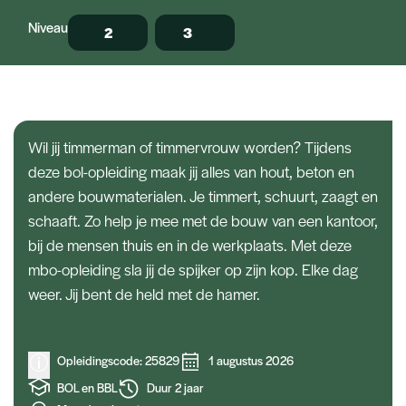
Niveau
2
3
Timmerman
Opleidingen
Wil jij timmerman of timmervrouw worden? Tijdens
deze bol-opleiding maak jij alles van hout, beton en
andere bouwmaterialen. Je timmert, schuurt, zaagt en
schaaft. Zo help je mee met de bouw van een kantoor,
bij de mensen thuis en in de werkplaats. Met deze
mbo-opleiding sla jij de spijker op zijn kop. Elke dag
weer. Jij bent de held met de hamer.
Opleidingscode: 25829
1 augustus 2026
BOL en BBL
Duur 2 jaar