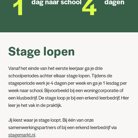
1
4
dag naar school
dagen sta
Burgerschap
Bij het vak burgerschap komen onderwerpen aan bod die
zoveel mogelijk te maken hebben met het beroep dat je straks
gaat uitoefenen.
Stage lopen
Vanaf het einde van het eerste leerjaar ga je drie
schoolperiodes achter elkaar stage lopen. Tijdens de
stageperiode werk je 4 dagen per week en ga je 1 lesdag per
week naar school. Bijvoorbeeld bij een woningcorporatie of
een klusbedrijf. De stage loop je bij een erkend leerbedrijf. Hier
leer je het vak in de praktijk.
Jij kiest waar je stage loopt. Bij één van onze
samenwerkingspartners of bij een erkend leerbedrijf via
stagemarkt.nl
.