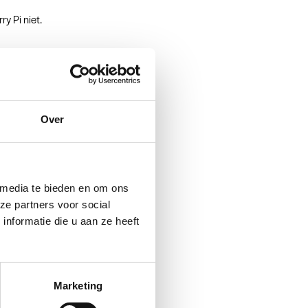
y Pi niet.
n ze. In
Over
ocenten hen
 slag en
s hotspot
inux”,
 media te bieden en om ons
ze partners voor social
nformatie die u aan ze heeft
t hun
moeten
nder zelf
Marketing