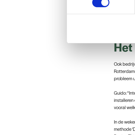
Volgens Gu
"Docenten 
flexibel zi
voelen om 
met trainin
Het
Ook bedrij
Rotterdams
probleem u
Guido: “In
installere
vooral welk
In de weke
methode ‘D