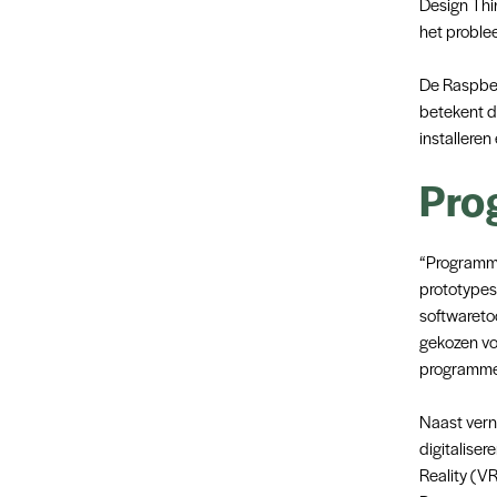
Design Thi
het proble
De Raspber
betekent d
installere
Pro
“Programmer
prototypes
softwareto
gekozen vo
programmer
Naast verni
digitaliser
Reality (V