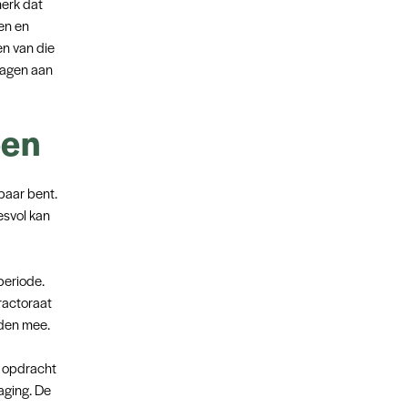
merk dat
en en
en van die
ragen aan
oen
baar bent.
esvol kan
periode.
ractoraat
den mee.
e opdracht
aging. De