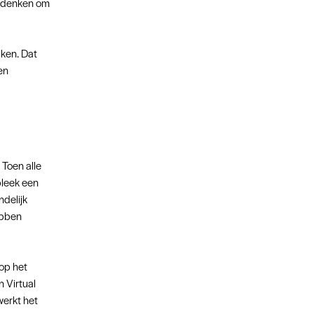
bedenken om
aken. Dat
en
 Toen alle
bleek een
delijk
ebben
 op het
n Virtual
werkt het