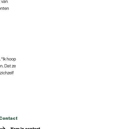
 van
enten
 “Ik hoop
n. Dat ze
zichzelf
contact
Kom in contact