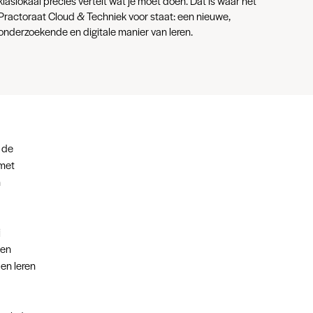
klaslokaal precies vertelt wat je moet doen. Dat is waar het
Practoraat Cloud & Techniek voor staat: een nieuwe,
onderzoekende en digitale manier van leren.
r de
 met
n
j
 en
en leren