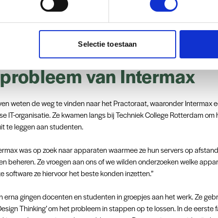
ido wordt de rol van docenten hierdoor misschien wel belangrijker dan
stimuleren studenten om zelf op onderzoek uit te gaan. Dat vereist da
jn en in staat zijn om een leeromgeving te creëren waarin studenten zich v
te experimenteren en fouten te maken." Het Practoraat ondersteunt hen
Selectie toestaan
gen en het delen van kennis.
 probleem van Intermax
ven weten de weg te vinden naar het Practoraat, waaronder Intermax 
e IT-organisatie. Ze kwamen langs bij Techniek College Rotterdam om 
it te leggen aan studenten.
termax was op zoek naar apparaten waarmee ze hun servers op afstan
n en beheren. Ze vroegen aan ons of we wilden onderzoeken welke appa
e software ze hiervoor het beste konden inzetten.”
n erna gingen docenten en studenten in groepjes aan het werk. Ze geb
esign Thinking’ om het probleem in stappen op te lossen. In de eerste 