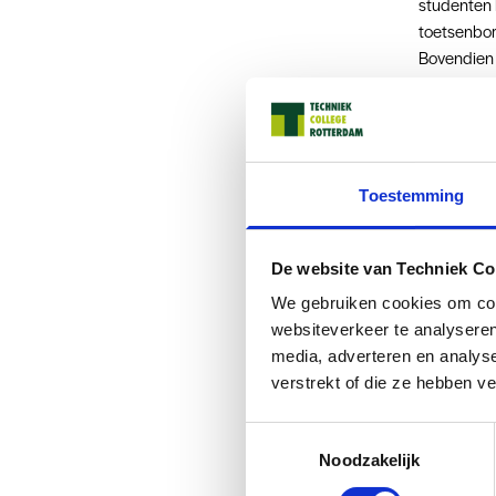
studenten 
toetsenbor
Bovendien 
Eig
Al snel hin
Toestemming
plaats van
om zelf aan
kwamen ze 
De website van Techniek Co
om toegang 
We gebruiken cookies om cont
vertelt Gui
websiteverkeer te analyseren
media, adverteren en analys
Deze manie
verstrekt of die ze hebben v
kennis over
studenten l
Toestemmingsselectie
het antwoo
Noodzakelijk