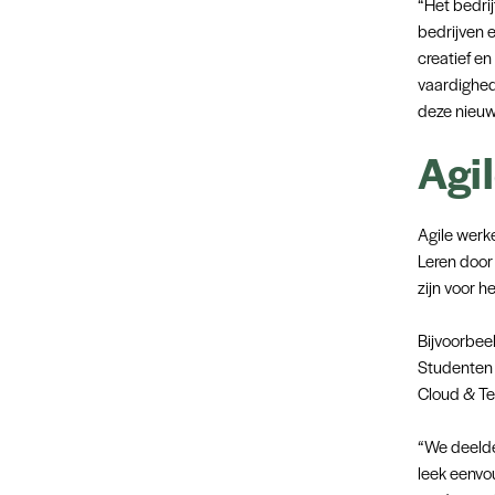
“Het bedri
bedrijven 
creatief en
vaardighed
deze nieuw
Agil
Agile werke
Leren door
zijn voor h
Bijvoorbeel
Studenten 
Cloud & Te
“We deelde
leek eenvou