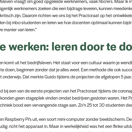
jfsleven vraagt om goed opgeleide werknemers, vaak hbo’ers. Maar ik 
eigenlijk werknemers zoeken die een bijdrage leveren, kunnen meedenk
 kritisch zijn. Daarom richten we ons bij het Practoraat op het ontwikkel
en bij mbo-studenten en leren we hoe docenten optimaal kunnen bijd
e manier van leren.”
e werken: leren door te d
n komt uit het bedrijfsleven. Het staat voor een cultuur waarin je wend
 te doen, beginnen zonder dat je alles weet. Een methode die ook succ
et onderwijs. Dat merkte Guido tijdens de projecten de afgelopen 5 jaar.
d bij een van de eerste projecten van het Practoraat tijdens de corona
konden geen stageplek vinden omdat bedrijven gesloten waren. Het P
chniek bood een vervangende stage aan. Zo’n 25 tot 30 studenten de
n Raspberry Pi's uit, een soort mini-computer zonder beeldscherm. D
dig: richt het apparaat in. Maar in werkelijkheid was het een flinke uitd