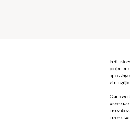
In dit inte
projecten 
oplossingen
vindingrijk
Guido werkt
promotieon
innovatiev
ingezet kan