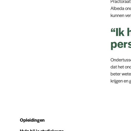
Practoraat
Albeda ond
kunnen ver
“Ik 
per
Ondertussen
dat het on
beter weten
krijgen en 
Opleidingen
Hulp bij je studiekeuze