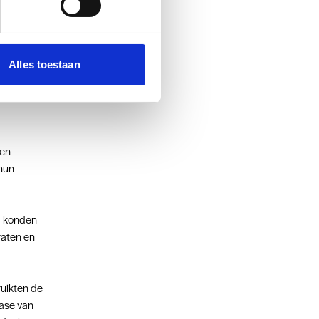
 voorheen.
t docenten
eilig
 hierbij
Alles toestaan
een
hun
d konden
raten en
ruikten de
fase van