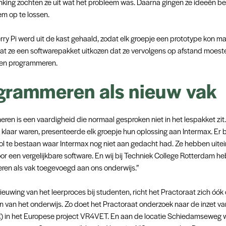
nking zochten ze uit wat het probleem was. Daarna gingen ze ideeën 
em op te lossen.
ry Pi werd uit de kast gehaald, zodat elk groepje een prototype kon m
at ze een softwarepakket uitkozen dat ze vervolgens op afstand moest
n en programmeren.
grammeren als nieuw vak
en is een vaardigheid die normaal gesproken niet in het lespakket zit.
 klaar waren, presenteerde elk groepje hun oplossing aan Intermax. Er 
ol te bestaan waar Intermax nog niet aan gedacht had. Ze hebben uitein
or een vergelijkbare software. En wij bij Techniek College Rotterdam h
en als vak toegevoegd aan ons onderwijs.”
euwing van het leerproces bij studenten, richt het Practoraat zich óók
en van het onderwijs. Zo doet het Practoraat onderzoek naar de inzet va
R) in het Europese project VR4VET. En aan de locatie Schiedamseweg 