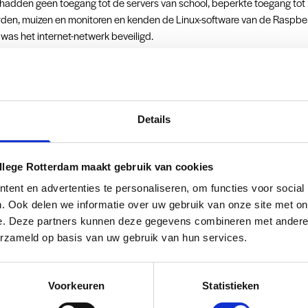
hadden geen toegang tot de servers van school, beperkte toegang tot
den, muizen en monitoren en kenden de Linux-software van de Raspberr
was het internet-netwerk beveiligd.
en oplossing
gen de studenten achterover. ‘We weten niet wat we moeten doen’, zeide
Details
 hen een kant-en-klare oplossing te geven, motiveerden Guido en de d
 de slag te gaan. “Door hen veel ruimte te geven, gingen ze tóch aan de
steeds vaker met eigen oplossingen. Hun mobieltjes werden ingezet al
llege Rotterdam maakt gebruik van cookies
te hebben tot internet en ze leerden te werken via de text editor van L
ent en advertenties te personaliseren, om functies voor social
do.
. Ook delen we informatie over uw gebruik van onze site met on
e. Deze partners kunnen deze gegevens combineren met andere i
r van leren betekent ook een verandering voor docenten. Waar zij eers
erzameld op basis van uw gebruik van hun services.
droegen, zijn ze nu vooral een facilitator en coach voor studenten. Ze 
eren zelfstandig te denken, creatief te zijn en oplossingen te vinden, zo
rd te geven.
Voorkeuren
Statistieken