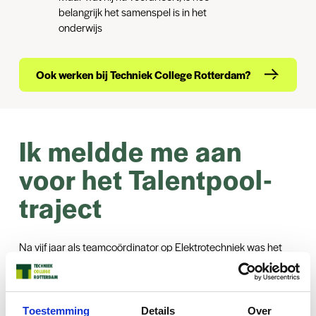
belangrijk het samenspel is in het
onderwijs
Ook werken bij Techniek College Rotterdam?
Ik meldde me aan
voor het Talentpool-
traject
Na vijf jaar als teamcoördinator op Elektrotechniek was het
tijd voor een volgende stap. Ik wil doorgroeien naar teamleider.
Daarom heb ik me aangemeld voor het Talentpool-traject. Mijn
doel? Leren, groeien en mezelf beter positioneren binnen de
Toestemming
Details
Over
organisatie.