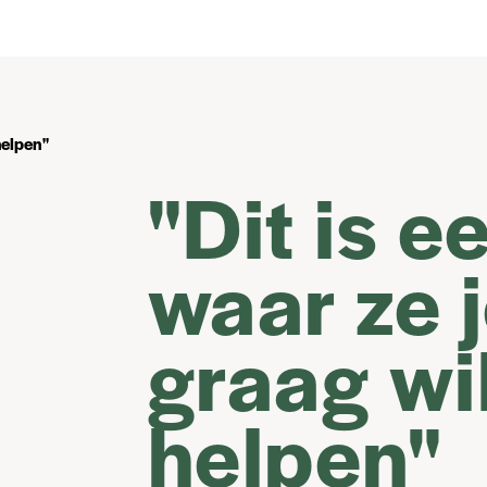
helpen"
"Dit is e
waar ze 
graag wi
helpen"