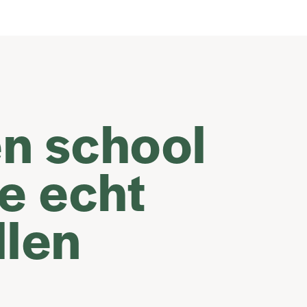
en school
je echt
llen