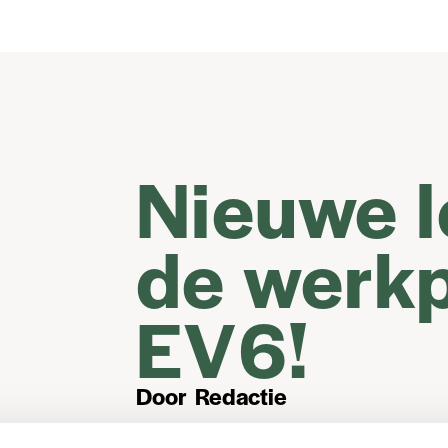
Nieuwe l
de werkp
EV6!
Door
Redactie