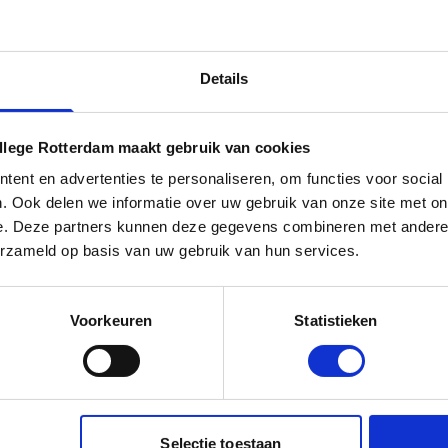
Details
s uit onze werkplaats! Dankzij een mooie samenwerking met Kia Nede
inds kort een gloednieuwe Kia EV6 in bruikleen. Een volledig elektrisc
llege Rotterdam maakt gebruik van cookies
nten vanaf het nieuwe studiejaar mogen gebruiken tijdens de lessen
ent en advertenties te personaliseren, om functies voor social
ek. En dat betekent: sleutelen, banden wisselen, remsystemen inspect
. Ook delen we informatie over uw gebruik van onze site met on
nteren – alles wat erbij komt kijken om échte praktijkervaring op te do
e. Deze partners kunnen deze gegevens combineren met andere i
erzameld op basis van uw gebruik van hun services.
ia voor het beschikbaar stellen van dit lesmateriaal. Dit soort samenw
nschatbare waarde voor ons onderwijs. Ze maken het mogelijk om onze 
 up-to-date theorie aan te bieden, maar ook directe ervaring met de ni
Voorkeuren
Statistieken
e op de markt. Bij Techniek College Rotterdam geloven we dat leren het
rbinding met de praktijk. Daarom zijn we altijd blij met bedrijven die mat
astlessen geven, trainingen verzorgen of stageplekken aanbieden. Same
dat onze studenten klaar zijn voor de techniek van morgen.
Selectie toestaan