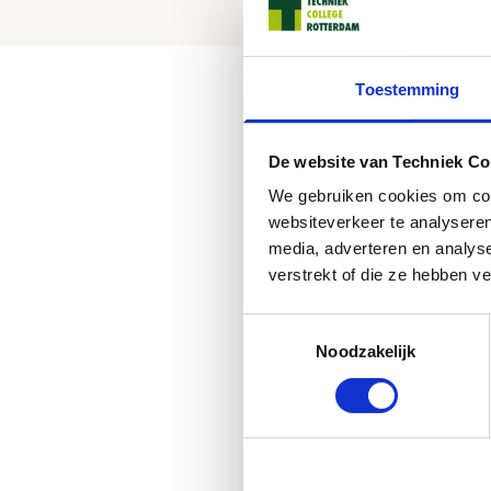
Toestemming
Goed nieuw
hebben we s
De website van Techniek Co
onze stude
We gebruiken cookies om cont
autotechni
websiteverkeer te analyseren
wielen demo
media, adverteren en analys
verstrekt of die ze hebben v
Dankjewel K
zijn van o
Toestemmingsselectie
niet alleen
Noodzakelijk
technologi
werkt in ve
leveren, g
we ervoor 