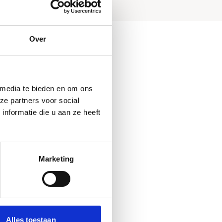
Over
rland
he auto die
 media te bieden en om ons
eren en
ze partners voor social
en.
nformatie die u aan ze heeft
erkingen
studenten
euwste
Marketing
 beste
eriaal
n zorgen
Alles toestaan