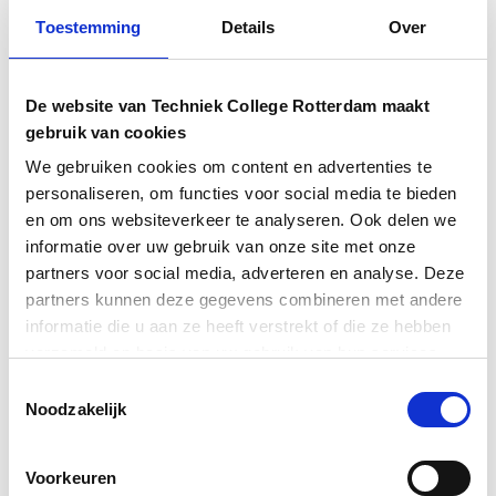
Toestemming
Details
Over
‘Ik vind het heerlijk om met mijn handen bezig te zijn. Het
schilderen ontspant echt. Om iets te doen en daar dan je
De website van Techniek College Rotterdam maakt
beroep van te maken, waarom niet? Ik vind het ook leuk om in
gebruik van cookies
de praktijk bezig te zijn. Vorig jaar hebben we drie dagen
stage gelopen. Ik liep stage bij Wits Vastgoedonderhoud
We gebruiken cookies om content en advertenties te
Nederland, een vastgoedonderhoudsbedrijf. Naast
personaliseren, om functies voor social media te bieden
onderhoud hebben ze ook veel schilderklussen. In het begin
en om ons websiteverkeer te analyseren. Ook delen we
ging ik met collega’s mee, aan het einde van de stage had ik
informatie over uw gebruik van onze site met onze
een eigen projectje. Opknappen van het bedrijfspand. Naast
partners voor social media, adverteren en analyse. Deze
schilderen zijn we ook bezig met onder andere behangen,
partners kunnen deze gegevens combineren met andere
plamuren en glas zetten, dat maakt de opleiding interessant.’
informatie die u aan ze heeft verstrekt of die ze hebben
verzameld op basis van uw gebruik van hun services.
Waarom moeten
Toestemmingsselectie
Noodzakelijk
meiden kiezen voor dit
beroep?
Voorkeuren