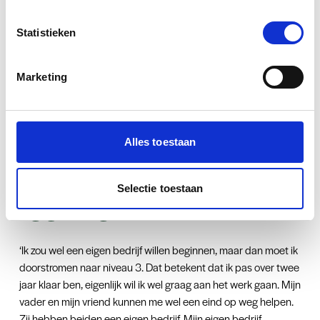
'Dat is wel een lastige vraag. Schilder is een mooi beroep, je
Statistieken
moet precies zijn, netjes. Techniek is wel een mannenwereld,
het kan soms zwaar zijn maar meestal werk je met meerdere
Marketing
mensen en die kunnen je dan wel een handje helpen. Dit jaar
zit ik met nog één meisje op de opleiding. Zelf vind ik het leuk
om met mannen te werken, eerlijk, stoer en ontspannen.’
Hoe zie je jouw
Alles toestaan
toekomst in de
Selectie toestaan
techniek?
‘Ik zou wel een eigen bedrijf willen beginnen, maar dan moet ik
doorstromen naar niveau 3. Dat betekent dat ik pas over twee
jaar klaar ben, eigenlijk wil ik wel graag aan het werk gaan. Mijn
vader en mijn vriend kunnen me wel een eind op weg helpen.
Zij hebben beiden een eigen bedrijf. Mijn eigen bedrijf