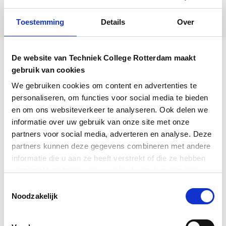
andere studenten over de opleiding
zeggen? Bekijk de video.
Toestemming
Details
Over
De website van Techniek College Rotterdam maakt
gebruik van cookies
We gebruiken cookies om content en advertenties te
personaliseren, om functies voor social media te bieden
en om ons websiteverkeer te analyseren. Ook delen we
informatie over uw gebruik van onze site met onze
partners voor social media, adverteren en analyse. Deze
partners kunnen deze gegevens combineren met andere
informatie die u aan ze heeft verstrekt of die ze hebben
verzameld op basis van uw gebruik van hun services.
Toestemmingsselectie
Noodzakelijk
Opleidingen