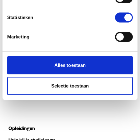
Statistieken
Voor stagebedrijven
Goede leerbedrijven zijn onmisbaar voor onze
Marketing
studenten. Hier maken zij kennis met de praktijk en
leren ze wat er van hen wordt verwacht. Wil je onze
studenten inzetten? Wordt dan erkend leerbedrijf.
Alles toestaan
Selectie toestaan
Opleidingen
Hulp bij je studiekeuze