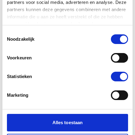
partners voor social media, adverteren en analyse. Deze
Aanmelden
partners kunnen deze gegevens combineren met andere
informatie die u aan ze heeft verstrekt of die ze hebben
verzameld op basis van uw gebruik van hun services.
Toestemmingsselectie
informatie voor
Noodzakelijk
Studenten
Voorkeuren
Ouders & verzorgers
VO-scholen
Statistieken
contact
Kom in contact
Marketing
Locaties
Veelgestelde vragen
Alles toestaan