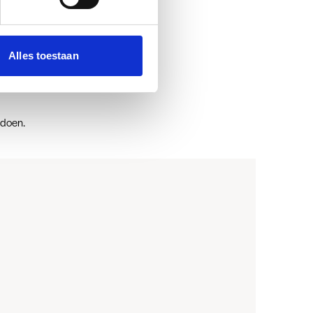
e
Alles toestaan
eedoen.