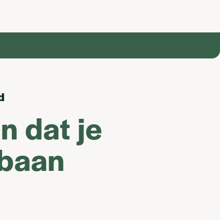
d
n dat je
 baan