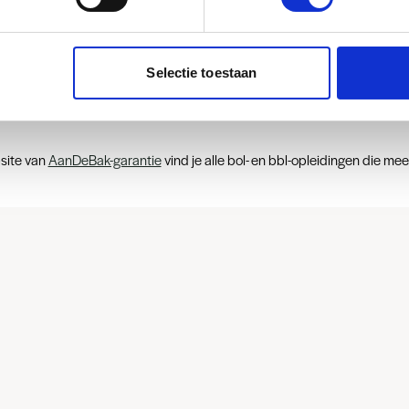
leidingen met
nDeBak-garanti
Selectie toestaan
site van
AanDeBak-garantie
vind je alle bol- en bbl-opleidingen die m