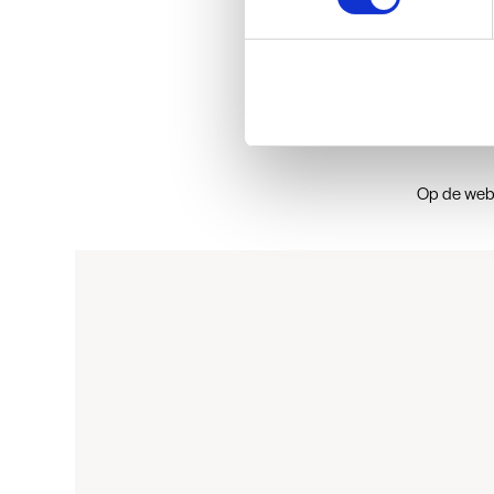
Op
Aa
Op de web