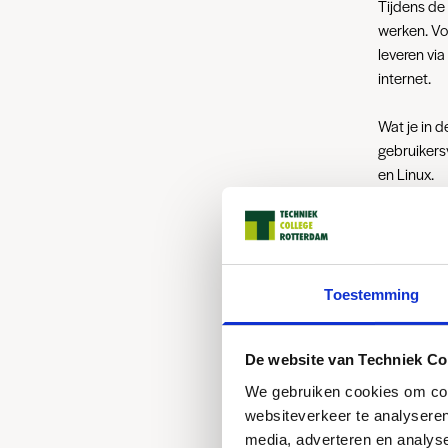
Tijdens de 
werken. Voo
leveren via
internet.
Wat je in d
gebruikers
en Linux.
Tijdens de 
Bijvoorbee
naar een a
Toestemming
De website van Techniek Co
We gebruiken cookies om cont
websiteverkeer te analyseren
Dit ga je d
media, adverteren en analys