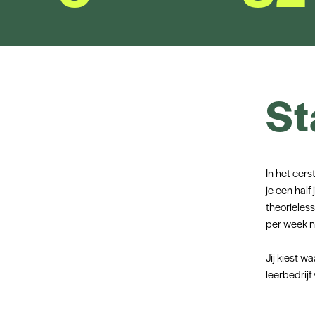
St
In het eers
je een half
theorieless
per week na
Jij kiest w
leerbedrijf