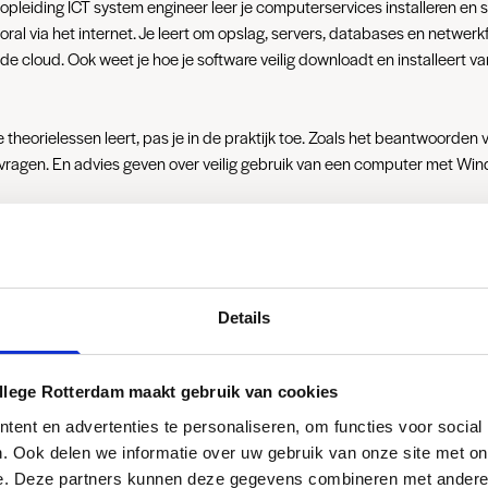
opleiding ICT system engineer leer je computerservices installeren en
ral via het internet. Je leert om opslag, servers, databases en netwerk
 de cloud. Ook weet je hoe je software veilig downloadt en installeert va
e theorielessen leert, pas je in de praktijk toe. Zoals het beantwoorden 
vragen. En advies geven over veilig gebruik van een computer met Wi
opleiding volg je één of meer keuzedelen. Jij kiest welk keuzedeel je wilt
ld om je te verdiepen in Cloud & Datacenter Engineering. Of om door t
ndere opleiding.
Details
llege Rotterdam maakt gebruik van cookies
ent en advertenties te personaliseren, om functies voor social
. Ook delen we informatie over uw gebruik van onze site met on
oen
Dit niet (zo vaak)
e. Deze partners kunnen deze gegevens combineren met andere i