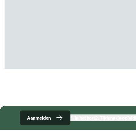
Aanmelden
1.
In het kort
2.
Tijdens de opleid