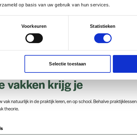
erzameld op basis van uw gebruik van hun services.
igheidsadvies geven aan de klant
Zelf elektrische draden aanl
bases beheren
Zelf programmeren
Voorkeuren
Statistieken
s onderhouden
Games ontwikkelen
Selectie toestaan
 vakken krijg je
w vak natuurlijk in de praktijk leren, en op school. Behalve praktijklessen 
uk theorie.
ds