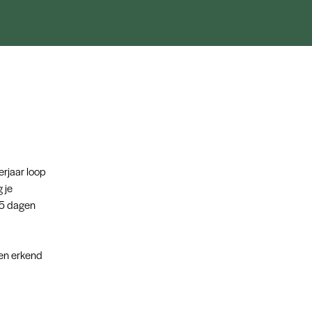
erjaar loop
 je
e 5 dagen
een erkend