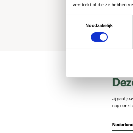
verstrekt of die ze hebben v
Veil
Data
Toestemmingsselectie
Noodzakelijk
App
Deze
Jij gaat jou
nog een st
Nederlan