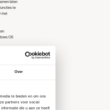
 samen laten
functies te
n het
van
ndows OS
.
e stromen
Over
 media te bieden en om ons
ze partners voor social
nformatie die u aan ze heeft