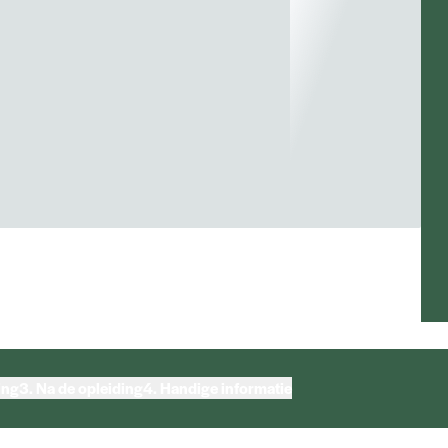
ing
3.
Na de opleiding
4.
Handige informatie