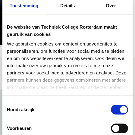
Scheepsbouwweg 1
Toestemming
Details
Over
088 945 45 00
Rotterdam
De website van Techniek College Rotterdam maakt
gebruik van cookies
We gebruiken cookies om content en advertenties te
personaliseren, om functies voor social media te bieden
en om ons websiteverkeer te analyseren. Ook delen we
informatie over uw gebruik van onze site met onze
Opleiding in cijfers
partners voor social media, adverteren en analyse. Deze
partners kunnen deze gegevens combineren met andere
informatie die u aan ze heeft verstrekt of die ze hebben
verzameld op basis van uw gebruik van hun services.
Toestemmingsselectie
Noodzakelijk
Voorkeuren