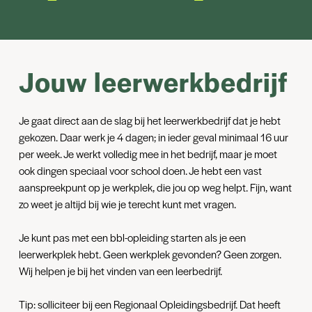
keuzedelen. De SLB’er begeleid je hierbij naar jouw
toekomstwens.
Burgerschap
Jouw leerwerkbedrijf
Bij het vak burgerschap komen onderwerpen aan bod die
zoveel mogelijk te maken hebben met het beroep dat je straks
gaat uitoefenen.
Je gaat direct aan de slag bij het leerwerkbedrijf dat je hebt
gekozen. Daar werk je 4 dagen; in ieder geval minimaal 16 uur
per week. Je werkt volledig mee in het bedrijf, maar je moet
ook dingen speciaal voor school doen. Je hebt een vast
aanspreekpunt op je werkplek, die jou op weg helpt. Fijn, want
zo weet je altijd bij wie je terecht kunt met vragen.
Je kunt pas met een bbl-opleiding starten als je een
leerwerkplek hebt. Geen werkplek gevonden? Geen zorgen.
Wij helpen je bij het vinden van een leerbedrijf.
Tip: solliciteer bij een Regionaal Opleidingsbedrijf. Dat heeft