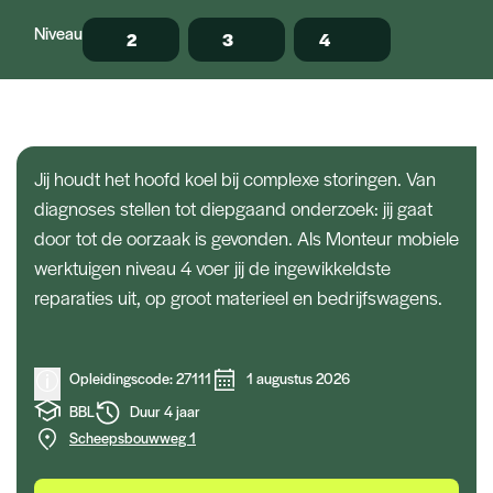
Monteur mobiele
Niveau
2
3
4
werktuigen
Opleidingen
Jij houdt het hoofd koel bij complexe storingen. Van
diagnoses stellen tot diepgaand onderzoek: jij gaat
door tot de oorzaak is gevonden. Als Monteur mobiele
werktuigen niveau 4 voer jij de ingewikkeldste
reparaties uit, op groot materieel en bedrijfswagens.
Opleidingscode: 27111
1 augustus 2026
BBL
Duur 4 jaar
Scheepsbouwweg 1