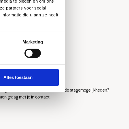
 media te bieden en om ons
ze partners voor social
nformatie die u aan ze heeft
f wil je
Marketing
Alles toestaan
stagiar of wil je met ons praten over de stagemogelijkheden?
men graag met je in contact.