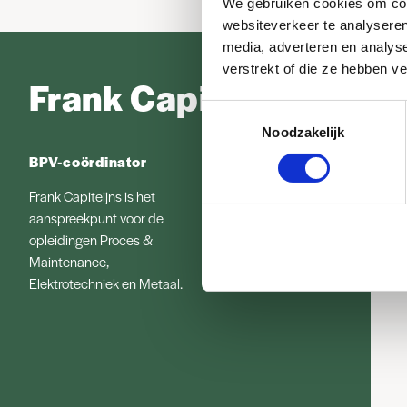
We gebruiken cookies om cont
websiteverkeer te analyseren
media, adverteren en analys
verstrekt of die ze hebben v
Frank Capiteijns
Toestemmingsselectie
Noodzakelijk
BPV-coördinator
Frank Capiteijns is het
aanspreekpunt voor de
opleidingen Proces &
Maintenance,
Elektrotechniek en Metaal.