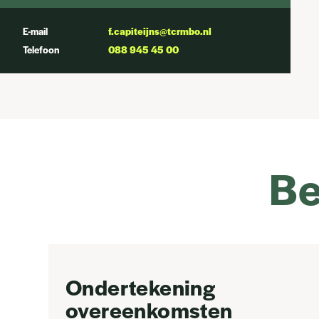
E-mail
f.capiteijns@tcrmbo.nl
Telefoon
088 945 45 00
Be
Ondertekening
overeenkomsten