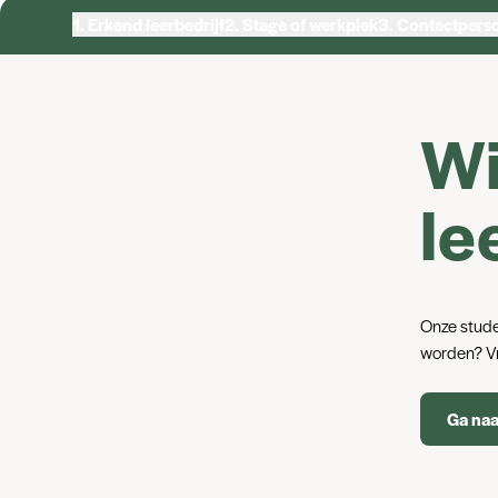
1.
Erkend leerbedrijf
2.
Stage of werkplek
3.
Contactpers
Wi
le
Onze studen
worden? Vr
Ga naa