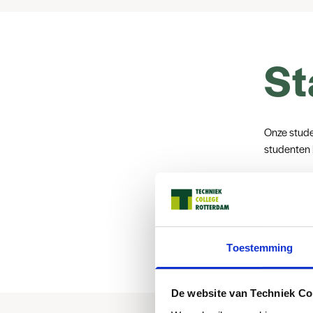
St
Onze studen
studenten b
Stagiairs 
Bij een bo
snuffelstag
Stagiairs 
Toestemming
duurt.
Bij een bbl
avond in d
De website van Techniek Co