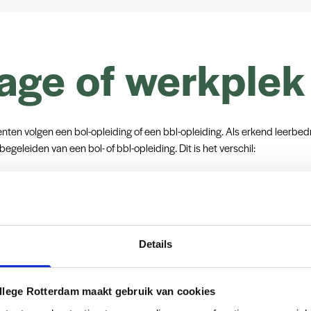
age of werkplek
ten volgen een bol-opleiding of een bbl-opleiding. Als erkend leerbedri
egeleiden van een bol- of bbl-opleiding. Dit is het verschil:
van een bol-opleiding
l-opleiding gaan studenten naar school en lopen ze stage. Denk aan een
e of afstudeerstage. In elke opleiding is vastgelegd hoe lang een stage
van een bbl-opleiding
Details
-opleiding werken de studenten 3 tot 4 dagen in jullie bedrijf en gaan z
e week naar school. Je sluit een arbeidsovereenkomst af met de student
llege Rotterdam maakt gebruik van cookies