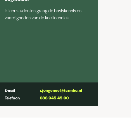
Ik leer studenten graag de basiskennis en
vaardigheden van de koeltechniek.
E-mail
r.jongeneel@tcrmbo.nl
Telefoon
088 945 45 00