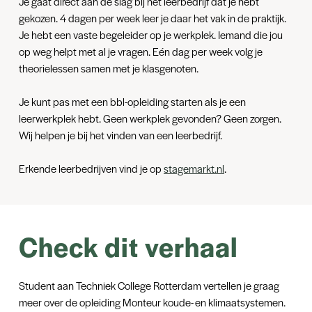
Je gaat direct aan de slag bij het leerbedrijf dat je hebt
zoveel mogelijk te maken hebben met het beroep dat je straks
gekozen. 4 dagen per week leer je daar het vak in de praktijk.
gaat uitoefenen.
Je hebt een vaste begeleider op je werkplek. Iemand die jou
op weg helpt met al je vragen. Eén dag per week volg je
theorielessen samen met je klasgenoten.
Je kunt pas met een bbl-opleiding starten als je een
leerwerkplek hebt. Geen werkplek gevonden? Geen zorgen.
Wij helpen je bij het vinden van een leerbedrijf.
Erkende leerbedrijven vind je op
stagemarkt.nl
.
Check dit verhaal
Student aan Techniek College Rotterdam vertellen je graag
meer over de opleiding Monteur koude- en klimaatsystemen.