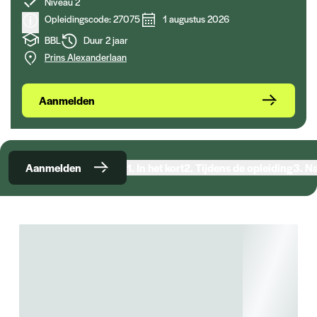
Niveau 2
Opleidingscode: 27075
1 augustus 2026
BBL
Duur 2 jaar
Prins Alexanderlaan
Aanmelden
Aanmelden
1.
In het kort
2.
Tijdens de opleiding
3.
Na