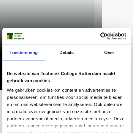
Prins Alexanderlaan
Prins Alexanderlaan 55
Toestemming
Details
Over
088 945 45 00
Rotterdam
De website van Techniek College Rotterdam maakt
gebruik van cookies
We gebruiken cookies om content en advertenties te
personaliseren, om functies voor social media te bieden
en om ons websiteverkeer te analyseren. Ook delen we
informatie over uw gebruik van onze site met onze
Opleiding in cijfers
partners voor social media, adverteren en analyse. Deze
partners kunnen deze gegevens combineren met andere
informatie die u aan ze heeft verstrekt of die ze hebben