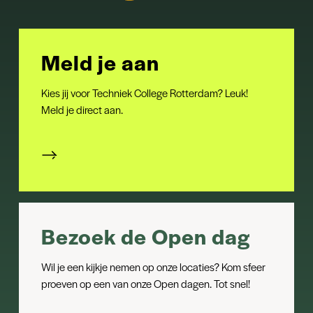
Bekijk hier alle voorwaarden
tijdens de opleiding
Bbl: beroepsbegeleidende leerweg
Bij een bbl-opleiding werk je minimaal 24 uur per week bij een
Meld je aan
erkend leerbedrijf. Je hebt een arbeidsovereenkomst en je
ontvangt salaris. Je gaat 1 of 2 dagen of avonden per week
naar school. Kies je voor een bbl-opleiding, dan heb je direct
Kies jij voor Techniek College Rotterdam? Leuk!
vanaf de start van je opleiding een leerwerkplek nodig. Je
Meld je direct aan.
krijgt geen studiefinanciering en OV-jaarkaart.
Bezoek de Open dag
Wil je een kijkje nemen op onze locaties? Kom sfeer
proeven op een van onze Open dagen. Tot snel!