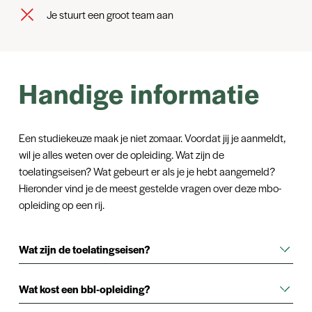
Je stuurt een groot team aan
Handige informatie
Een studiekeuze maak je niet zomaar. Voordat jij je aanmeldt,
wil je alles weten over de opleiding. Wat zijn de
toelatingseisen? Wat gebeurt er als je je hebt aangemeld?
Hieronder vind je de meest gestelde vragen over deze mbo-
opleiding op een rij.
Wat zijn de toelatingseisen?
Voor een mbo-opleiding op niveau 2 hebt je minimaal een
vmbo basis-diploma nodig (basisberoepsgerichte leerweg) of
Wat kost een bbl-opleiding?
een mbo-diploma op niveau 1.
Je hoeft geen cursusgeld te betalen zolang je nog geen 18 jaar